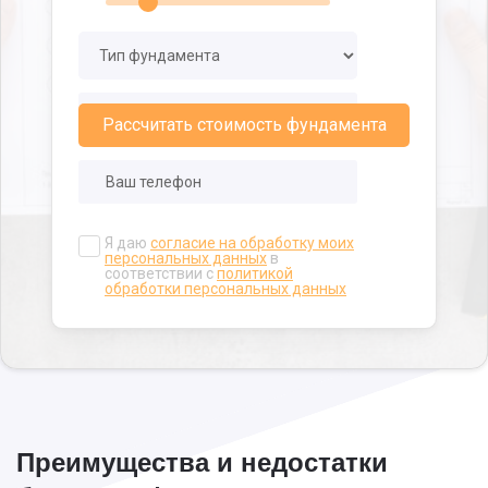
300/2100
12x12
120 000
300/2400
6x6
48 000
Рассчитать стоимость фундамента
300/2400
6x8
68 000
300/2400
6x9
72 000
Я даю
согласие на обработку моих
300/2400
8x8
80 000
персональных данных
в
соответствии с
политикой
обработки персональных данных
300/2400
8x10
88 000
300/2400
9x9
90 000
300/2400
10x10
100 000
300/2400
12x12
120 000
Преимущества и недостатки