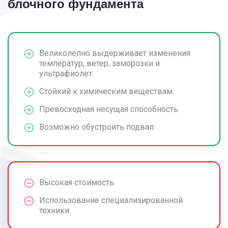
блочного фундамента
300/2700
6x6
48 000
300/2700
6x8
68 000
Великолепно выдерживает изменения
300/2700
6x9
72 000
температур, ветер, заморозки и
ультрафиолет.
300/2700
8x8
80 000
Стойкий к химическим веществам.
300/2700
8x10
88 000
Превосходная несущая способность.
Возможно обустроить подвал.
300/2700
9x9
90 000
300/2700
10x10
100 000
300/2700
12x12
120 000
Высокая стоимость.
300/3000
6x6
48 000
Использование специализированной
техники.
300/3000
6x8
68 000