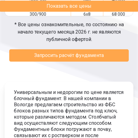
Показать все цены
300/900
6x8
68 000
* Все цены ознакомительные, по состоянию на
300/900
6x9
72 000
начало текущего месяца 2026 г. не являются
публичной офертой.
300/900
8x8
80 000
Запросить расчёт фундамента
300/900
8x10
88 000
300/900
9x9
90 000
300/900
10x10
100 000
Универсальным и недорогим по цене является
блочный фундамент. В нашей компании в
300/900
12x12
120 000
Вологде предлагаем строительство из ФБС
блоков разных типов фундамента под ключ,
300/1200
6x6
48 000
которые различаются методом. Столбчатый
вид осуществляют следующим способом.
Фундаментные блоки погружают в почву,
300/1200
6x8
68 000
связывают их с ростверком и после