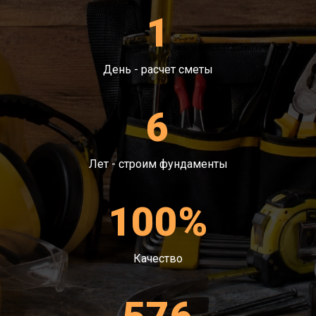
прочное и надежное. До начала работ
1
подготовим участок осуществим разметку,
300/1500
8x10
88 000
подушку из песка и щебня.
300/1500
9x9
90 000
День - расчет сметы
300/1500
10x10
100 000
6
300/1500
12x12
120 000
300/1800
Лет - строим фундаменты
6x6
48 000
300/1800
6x8
68 000
100%
300/1800
6x9
72 000
Качество
300/1800
8x8
80 000
300/1800
8x10
88 000