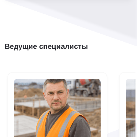
400/2400
8x8
80 000
400/2400
8x10
88 000
400/2400
9x9
90 000
Ведущие специалисты
400/2400
10x10
100 000
400/2400
12x12
120 000
400/2700
6x6
48 000
400/2700
6x8
68 000
400/2700
6x9
72 000
400/2700
8x8
80 000