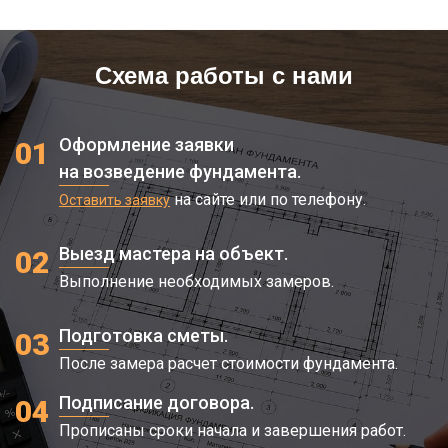
400/900
9x9
90 000
Схема работы с нами
400/900
10x10
100 000
400/900
12x12
120 000
Оформление заявки
01
на возведение фундамента.
400/1200
6x6
48 000
на сайте или по телефону.
Оставить заявку
400/1200
6x8
68 000
Выезд мастера на объект.
02
400/1200
6x9
72 000
Выполнение необходимых замеров.
400/1200
8x8
80 000
Подготовка сметы.
03
После замера расчет стоимости фундамента.
400/1200
8x10
88 000
Подписание договора.
04
400/1200
9x9
90 000
Прописаны сроки начала и завершения работ.