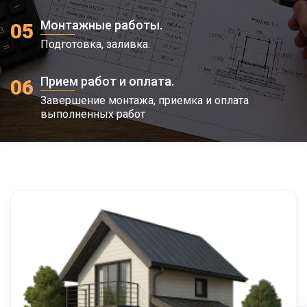
400/1200
10x10
100 000
Монтажные работы.
05
400/1200
12x12
120 000
Подготовка, заливка.
400/1500
6x6
48 000
Прием работ и оплата.
06
Завершение монтажа, приемка и оплата
400/1500
6x8
68 000
выполненных работ
400/1500
6x9
72 000
400/1500
8x8
80 000
400/1500
8x10
88 000
400/1500
9x9
90 000
400/1500
10x10
100 000
400/1500
12x12
120 000