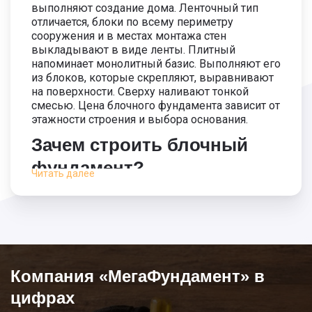
выполняют создание дома. Ленточный тип
300/1200
6x9
72 000
отличается, блоки по всему периметру
сооружения и в местах монтажа стен
300/1200
8x8
80 000
выкладывают в виде ленты. Плитный
напоминает монолитный базис. Выполняют его
из блоков, которые скрепляют, выравнивают
300/1200
8x10
88 000
на поверхности. Сверху наливают тонкой
смесью. Цена блочного фундамента зависит от
300/1200
9x9
90 000
этажности строения и выбора основания.
Зачем строить блочный
300/1200
10x10
100 000
фундамент?
Читать далее
300/1200
12x12
120 000
Осуществляют блочный базис из жесткого
материала, который стойкий к негативным
300/1500
6x6
48 000
факторам и механическим массам.
Специалисты компании выполнят расчет
300/1500
6x8
68 000
блочного фундамента, подготовят проект и
приступят к работам. Глубина, ширина и высота
Компания «МегаФундамент» в
300/1500
6x9
72 000
плит различается, есть большой выбор
цифрах
размеров. Цена оправдает себя с течением
300/1500
8x8
80 000
времени, так как постройка получается