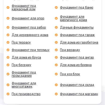
400/2100
6x8
68 000
Фундамент под
Фундамент под баню
каркасный дом
400/2100
6x9
72 000
Фундамент для
Фундамент для опор
кирпичного дома
400/2100
8x8
80 000
Фундамент под забор
Дачные фундаменты
400/2100
8x10
88 000
Для деревянного дома
Фундамент под гараж
Под террасу
Для дома из газобетона
400/2100
9x9
90 000
Фундамент под теплицу
Под веранду
400/2100
10x10
100 000
Для дома из бруса
Фундамент под ангар
Под беседку
Для дома из бревна
400/2100
12x12
120 000
Фундамент под
Под хоз.блок
пром.здания
400/2400
6x6
48 000
Фундамент для
Фундамент под склад
многоэтажек
400/2400
6x8
68 000
Под производство
Фундамент под магазин
400/2400
6x9
72 000