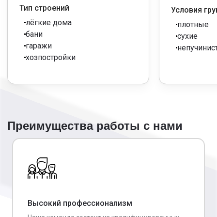
Тип строений
Условия гру
400/3000
10x10
100 000
лёгкие дома
плотные
бани
400/3000
12x12
120 000
сухие
гаражи
непучинис
хозпостройки
Преимущества работы с нами
Высокий профессионализм