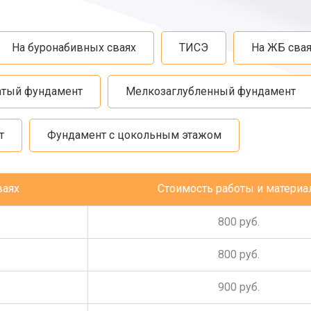
На буронабивных сваях
ТИСЭ
На ЖБ свая
атый фундамент
Мелкозаглубленный фундамент
т
Фундамент с цокольным этажом
ваях
Стоимость работы и материа
800 руб.
800 руб.
900 руб.