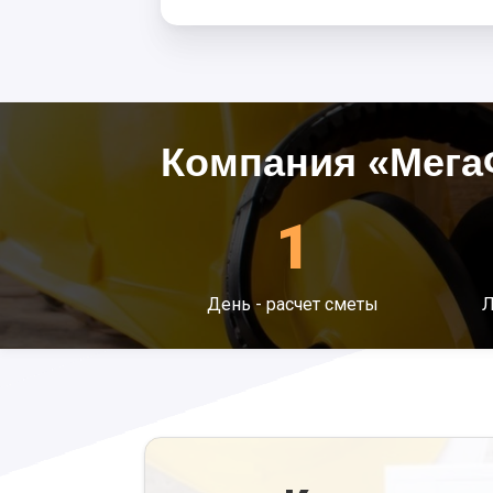
Компания «Мега
1
День - расчет сметы
Л