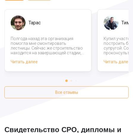
Тарас
Тиму
Полгода назад эта организация
Купил участок
помогла мне смонтировать
построить бол
лестницы. Сейчас же строительство
супругой. Сот
находится на завершающей стадии,
проконсультир
придется его временно остановить
рассказал, что
Читать далее
Читать далее
из-за ряда нюансов, но не суть.
строительство
Компания работает с клиентами
цена получило
совершенно по прозрачной схеме,
низкой. Работ
никаких наценок после окончания
быстро, дешев
работ и тому подобное.
Всем рекомен
Все отзывы
Свидетельство СРО, дипломы и