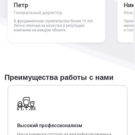
Петр
Ник
Генеральный директор
Инже
В фундаментном строительстве более 15 лет.
Проек
Лично отвечаю за качество и репутацию
милли
компании на каждом объекте.
и соо
Преимущества работы с нами
Высокий профессионализм
Наша команда состоит из квалифицированных