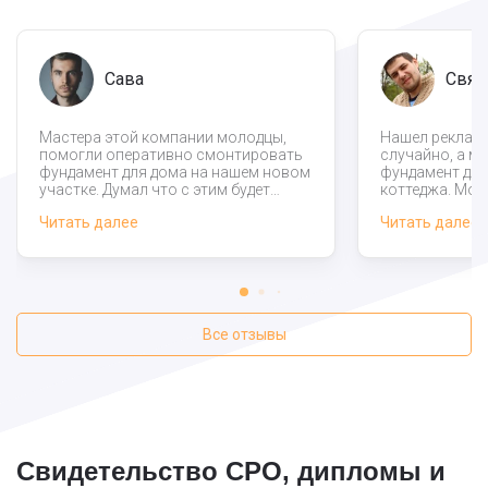
Сава
Свят
Мастера этой компании молодцы,
Нашел рекламу
помогли оперативно смонтировать
случайно, а мн
фундамент для дома на нашем новом
фундамент дл
участке. Думал что с этим будет
коттеджа. Мом
намного больше проблем, но
к работе, уже 
Читать далее
Читать далее
справились своевременно. Особое
завершена, по
внимание хотел бы уделить
работ никаких 
консультантам компании за то, что
Специалисты 
ответили на все интересующие нас
оперативно в
вопросы. Возможно в будущем
работу, при э
обратимся снова.
привозили са
Все отзывы
Свидетельство СРО, дипломы и