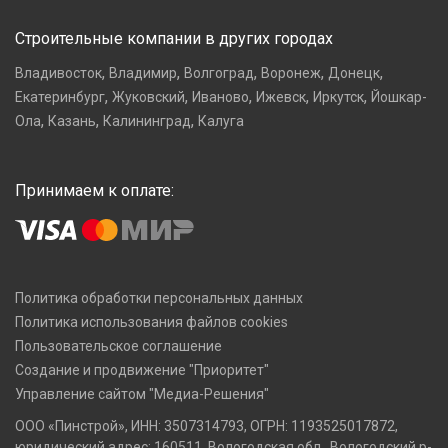
Строительные компании в других городах
,
,
,
,
,
Владивосток
Владимир
Волгоград
Воронеж
Донецк
,
,
,
,
,
Екатеринбург
Жуковский
Иваново
Ижевск
Иркутск
Йошкар-
,
,
,
Ола
Казань
Калининград
Калуга
Принимаем к оплате:
Политика обработки персональных данных
Политика использования файлов cookies
Пользовательское соглашение
Создание и продвижение "Приоритет"
Управление сайтом "Медиа-Решения"
ООО «Пинстрой», ИНН: 3507314793, ОГРН: 1193525017872,
юридический адрес: 160511, Вологодская обл., Вологодский р-