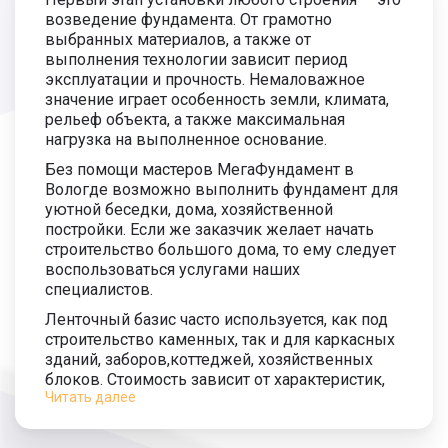
возведение фундамента. От грамотно
выбранных материалов, а также от
выполнения технологии зависит период
эксплуатации и прочность. Немаловажное
значение играет особенность земли, климата,
рельеф объекта, а также максимальная
нагрузка на выполненное основание.
Без помощи мастеров МегаФундамент в
Вологде возможно выполнить фундамент для
уютной беседки, дома, хозяйственной
постройки. Если же заказчик желает начать
строительство большого дома, то ему следует
воспользоваться услугами наших
специалистов.
Ленточный базис часто используется, как под
строительство каменных, так и для каркасных
зданий, заборов,коттеджей, хозяйственных
блоков. Стоимость зависит от характеристик,
Читать далее
толщины стен, высоты.
Бетонная опора применяется для территорий с