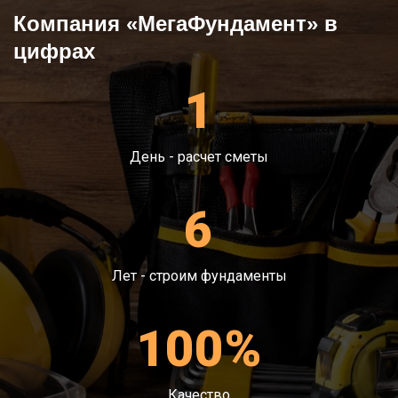
Компания «МегаФундамент» в
газ, вентиляция, электричество).
Бетонирование.
цифрах
Антифильтрационная гидроизоляция и
обратная засыпка.
1
День - расчет сметы
6
Лет - строим фундаменты
100%
Качество