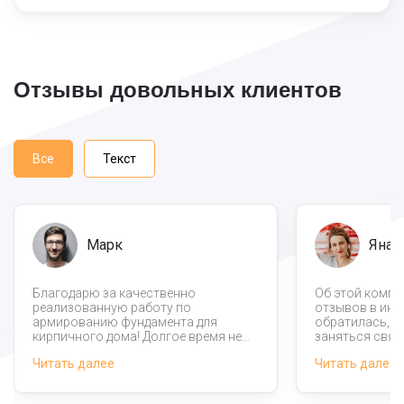
Отзывы довольных клиентов
Все
Текст
Марк
Яна
Благодарю за качественно
Об этой компа
реализованную работу по
отзывов в инте
армированию фундамента для
обратилась, п
кирпичного дома! Долгое время не
заняться связ
получалось найти добросовестную
фундамента ко
Читать далее
Читать далее
строительную компанию, нам то
по телефону о
цены называли дикие, то сроки
вопросы, приб
несуразные. Здесь же работа
договор и уже