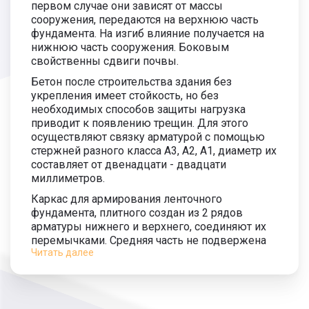
первом случае они зависят от массы
сооружения, передаются на верхнюю часть
фундамента. На изгиб влияние получается на
нижнюю часть сооружения. Боковым
свойственны сдвиги почвы.
Бетон после строительства здания без
укрепления имеет стойкость, но без
необходимых способов защиты нагрузка
приводит к появлению трещин. Для этого
осуществляют связку арматурой с помощью
стержней разного класса А3, А2, А1, диаметр их
составляет от двенадцати - двадцати
миллиметров.
Каркас для армирования ленточного
фундамента, плитного создан из 2 рядов
арматуры нижнего и верхнего, соединяют их
перемычками. Средняя часть не подвержена
Читать далее
внешним факторам. Между продольными
прутьями расстояние составляет двадцать
пять миллиметров. Высота поперечных
перемычек между рядами продольными 50