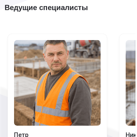
Ведущие специалисты
Петр
Ник