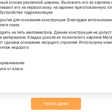
ный основе различной ширины. Выложить его из кирпича ну
вливают его на первооснову, на заранее приготовленную п
бустройстве гидроизоляции.
рытия для основания конструкции. Благодаря использован
лаги снизу.
ить на пять миллиметров. Данная конструкция не допусти
и материалом. Кладка цоколя из полнотелого кирпича Мег
дет сделана основание несущего строения. Используем кли
онтаж недорого.
выравнивание.
та от влаги.
Читать далее