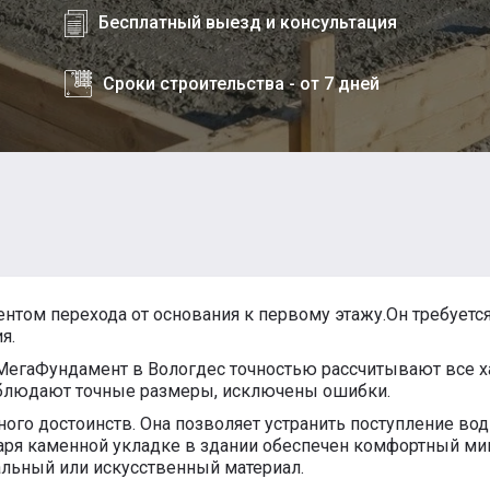
Бесплатный выезд и консультация
Сроки строительства - от 7 дней
ментом перехода от основания к первому этажу.Он требуетс
я.
МегаФундамент в Вологдес точностью рассчитывают все ха
облюдают точные размеры, исключены ошибки.
го достоинств. Она позволяет устранить поступление вод
даря каменной укладке в здании обеспечен комфортный мик
льный или искусственный материал.