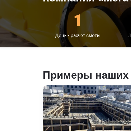
1
День - расчет сметы
Л
Примеры наших 