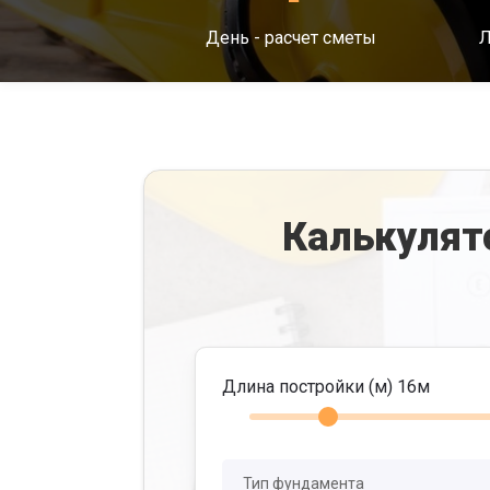
День - расчет сметы
Л
Калькулят
Длина постройки (м)
16
м