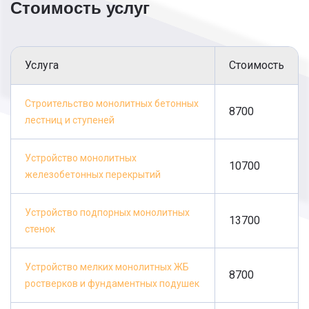
лет. Благодаря быстрому монтажу, и
Стоимость услуг
отсутствию усадки, можно приступать к
монтажу окон и отделки сразу.
Этапы строительства:
Услуга
Стоимость
Выполнение проекта любой трудности.
Специалисты помогут с выбором.
Строительство монолитных бетонных
Выполним арматурный каркас и опалубку.
8700
лестниц и ступеней
Соблюдаем нормы и правила при установке.
Заливка составом. Предоставляем
надежные смеси.
Устройство монолитных
10700
Прогрев бетона. Применяем специальное
железобетонных перекрытий
оборудование.
Удаление съемной системы.
Устройство подпорных монолитных
13700
Отделочные манипуляции. Завершающий
стенок
этап.
Устройство мелких монолитных ЖБ
8700
ростверков и фундаментных подушек