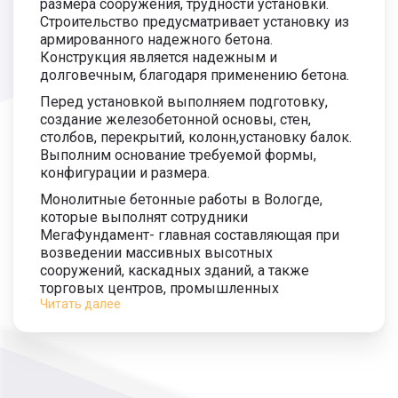
размера сооружения, трудности установки.
Строительство предусматривает установку из
армированного надежного бетона.
Конструкция является надежным и
долговечным, благодаря применению бетона.
Перед установкой выполняем подготовку,
создание железобетонной основы, стен,
столбов, перекрытий, колонн,установку балок.
Выполним основание требуемой формы,
конфигурации и размера.
Монолитные бетонные работы в Вологде,
которые выполнят сотрудники
МегаФундамент- главная составляющая при
возведении массивных высотных
сооружений, каскадных зданий, а также
торговых центров, промышленных
Читать далее
предприятий. Для многоэтажных зданий
используем съемную опалубку, для частных
загородных коттеджей несъемную.
Главным свойством фундамента является
продолжительный срок эксплуатации двести