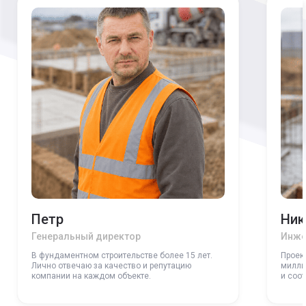
Петр
Ник
Генеральный директор
Инже
В фундаментном строительстве более 15 лет.
Проек
Лично отвечаю за качество и репутацию
милли
компании на каждом объекте.
и соо