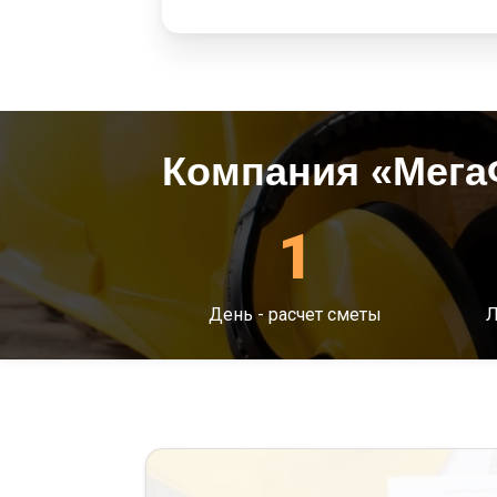
Компания «Мега
1
День - расчет сметы
Л