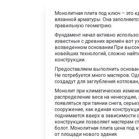
Монолитная плита под ключ – это е
вязанной арматуры. Она заполняет
правильную геометрию.
Фундамент начал активно использо
известные с древних времён вот у
возведенном основании.При высоко
новейших технологий, сложно найт
конструкции.
Предоставляем выполнить основан
Не потребуется много мастеров. Од
создадут для заглубления котлован,
Монолит при климатических измене
распределение веса на ненесущие,
появляться при таянии снега, серь
сооружение, как единая конструкци
поднимается вверх в зависимости о
конструкции позволяет мастерам ст
болот. Монолитная плита цена под
от площади нового здания.