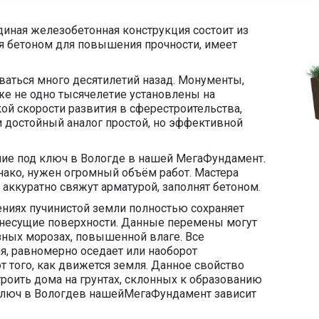
диная железобетонная конструкция состоит из
ся бетоном для повышения прочности, имеет
ваться много десятилетий назад. Монументы,
же не одно тысячелетие установлены на
й скорости развития в сферестроительства,
и достойный аналог простой, но эффективной
ие под ключ в Вологде в нашей МегаФундамент.
нако, нужен огромный объём работ. Мастера
 аккуратно свяжут арматурой, заполнят бетоном.
ниях пучинистой земли полностью сохраняет
 несущие поверхности. Данные перемены могут
езных морозах, повышенной влаге. Все
я, равномерно оседает или наоборот
т того, как движется земля. Данное свойство
роить дома на грунтах, склонных к образованию
 ключ в Вологдев нашейМегаФундамент зависит