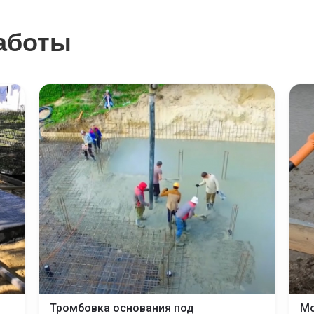
аботы
Тромбовка основания под
Мо